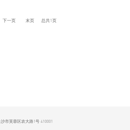
下一页
末页
总共
1
页
沙市芙蓉区农大路1号 410001