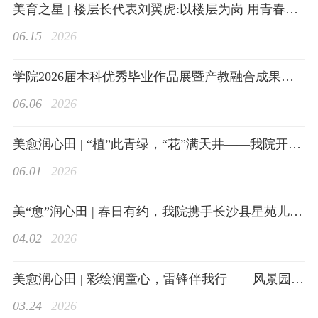
师资队伍
美育之星 | 楼层长代表刘翼虎:以楼层为岗 用青春作答
06.15
2026
学院2026届本科优秀毕业作品展暨产教融合成果展开幕
06.06
2026
本科生教育
美愈润心田 | “植”此青绿，“花”满天井——我院开展“花境改造”志愿服务活动
06.01
2026
美“愈”润心田 | 春日有约，我院携手长沙县星苑儿童康复中心开展“趣”春游活动
研究生教育
04.02
2026
美愈润心田 | 彩绘润童心，雷锋伴我行——风景园林与艺术设计学院赴湖南省残疾人
03.24
2026
科学研究