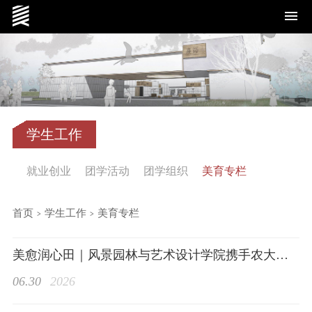
学院概况
学生工作
就业创业
团学活动
团学组织
美育专栏
党群工作
首页
>
学生工作
>
美育专栏
美愈润心田｜风景园林与艺术设计学院携手农大幼儿园开展趣味植物科普志愿活动
06.30
2026