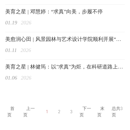
美育之星 | 邓慧婷：“求真”向美，步履不停
01.19
2026
美愈润心田 | 风景园林与艺术设计学院顺利开展“守护浏阳河，净滩志愿行”活动
学生工作
01.11
2026
美育之星 | 林健筠：以"求真"为炬，在科研道路上躬耕不辍
01.06
2026
特色品牌
首
上一
下一
末
总共
3
1
2
3
页
页
页
页
页
实践成果