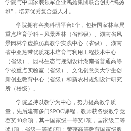
学院与中国家装领军企业鸿扬集团联合创办
“鸿扬
班”
，培养优秀复合型人才。
学院拥有各类科研平台
6个，包括国家林草局
重点培育学科－风景园林（省部级）、
湖南省风
研究生教育
景园林学虚拟仿真教学实践中心（省级）
、湖南
省中亚热带优质花木培育与利用工程技术中心
（
省级
）、园林生态与规划设计湖南省普通高等
学校重点实验室（
省级
）
、文化创意类大学生创
新创业教育中心（省级）
和新农村规划设计研究
所（校级）。
科学研究
学院坚持以教学为中心，努力提高教学质
量，先后建有多门
SPOC课程，
教师
获
各级教学竞
赛奖
40余项，其中国家级一等奖1项，国家级二等
奖1项，省级一等奖
6
项
；
荣获高等教育国家级教