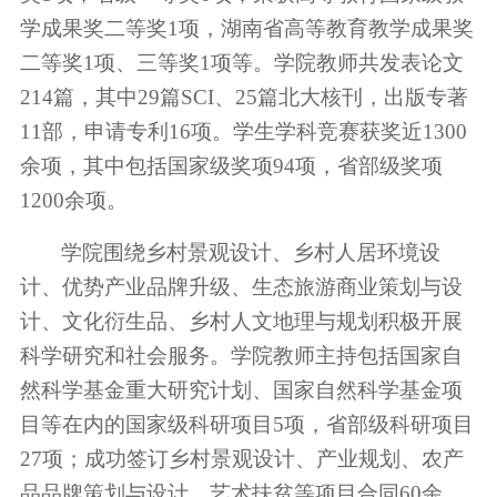
学成果奖二等奖
1项，湖南省高等教育教学成果奖
二等奖1项、三等奖1项
等。
学院教师共发表论文
214篇，其中29篇SCI、25篇北大核刊，出版专著
学生工作
11部，申请专利16项
。
学生学科竞赛获奖近
1
300
余
项，其中
包括
国家级奖项
94
项
，
省部级奖项
1200余项
。
学院围绕乡村景观设计、乡村人居环境设
计、优势产业品牌升级、生态旅游商业策划与设
计、文化衍生品、乡村人文地理与规划积极开展
特色品牌
科学研究和社会服务。学院教师主持包括国家自
然科学基金重大研究计划、国家自然科学基金项
目等在内的国家级科研项目
5项，省部级科研项目
27项；成功签订乡村景观设计、产业规划、农产
品品牌策划与设计、艺术扶贫等项目合同60余