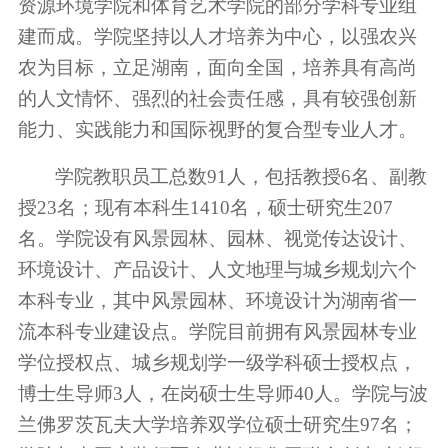
资源环境学院和体育艺术学院的部分学科专业组
建而成。学院坚持以人才培养为中心，以强农兴
农为目标，立足湖南，面向全国，培养具有高尚
的人文情怀、强烈的社会责任感
，具
有较强创新
能力、实践能力和国际视野的复合型专业人才。
师资队伍
学院教职员工总数
91人，包括教授6名、副教
授23名；
现有本科生
1410名，硕士研究生207
名。
学院设有风景园林、园林、视觉传达设计、
环境设计、产品设计、人文地理与城乡规划六个
本科专业，
其中风景园林、环境设计为湖南省一
流本科专业建设点
。
学院目前拥有风景园林专业
学位授权点
、
城乡规划学一级学科硕士授权点
，
本科生教育
博士生导师
3人，在岗硕士生导师40人
。学院与波
兰佛罗茨瓦夫大学培养双学位硕士研究生
97名
；