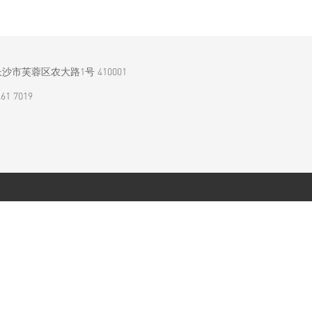
沙市芙蓉区农大路1号 410001
461 7019