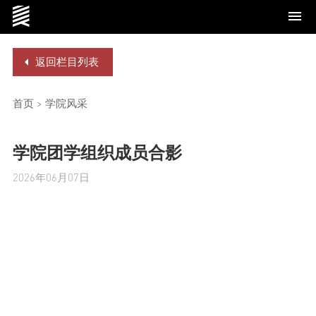
返回栏目列表
学院概况
首页
>
学院风采
学院团学组织成员合影
党群工作
2026年06月07日
师资队伍
本科生教育