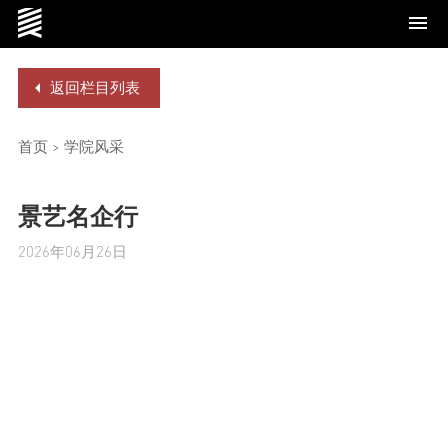
返回栏目列表
学院概况
首页
>
学院风采
景艺名企行
党群工作
2026年06月26日
师资队伍
本科生教育